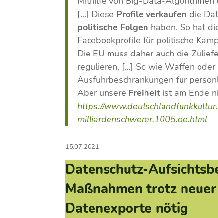
Mithilfe von Big-Data-Algorithmen d
[...] Diese
Profile verkaufen
die Da
politische Folgen
haben. So hat di
Facebookprofile für politische Ka
Die EU muss daher auch die Zuliefe
regulieren. [...] So wie Waffen od
Ausfuhrbeschränkungen für persönl
Aber unsere
Freiheit
ist am Ende ni
https://www.deutschlandfunkkultur.
milliardenschwerer.1005.de.html
15.07.2021
Datenschutz-Aufsichtsb
Maßnahmen trotz neuer 
Datenexporte nötig