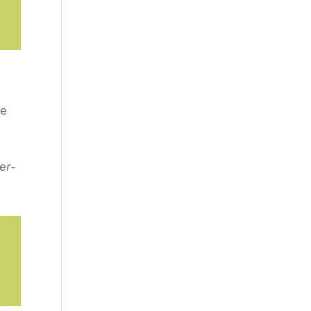
me
er-