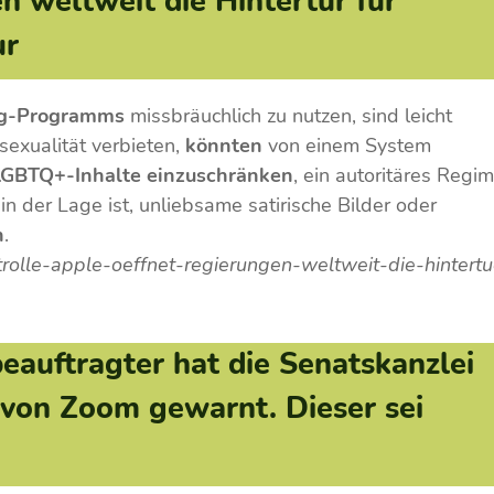
n weltweit die Hintertür für
ur
ng-Programms
missbräuchlich zu nutzen, sind leicht
sexualität verbieten,
könnten
von einem System
LGBTQ+-Inhalte
einzuschränken
, ein autoritäres Regi
n der Lage ist, unliebsame satirische Bilder oder
n
.
ntrolle-apple-oeffnet-regierungen-weltweit-die-hintertu
auftragter hat die Senatskanzlei
z von Zoom gewarnt. Dieser sei