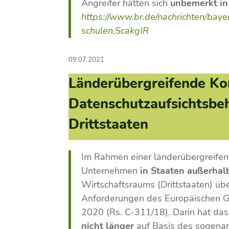
Angreifer hätten sich
unbemerkt
i
https://www.br.de/nachrichten/baye
schulen,ScakgIR
09.07.2021
Länderübergreifende Kon
Datenschutzaufsichtsbe
Drittstaaten
Im Rahmen einer länderübergreife
Unternehmen
in Staaten außerhal
Wirtschaftsraums (Drittstaaten) übe
Anforderungen des Europäischen Ger
2020 (Rs. C-311/18). Darin hat das
nicht länger
auf Basis des sogena