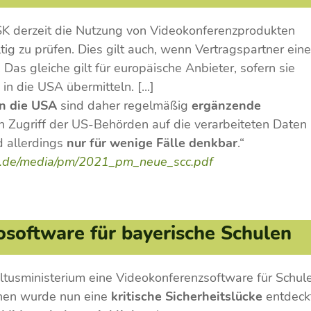
K derzeit die Nutzung von Videokonferenzprodukten
ig zu prüfen. Dies gilt auch, wenn Vertragspartner ein
 Das gleiche gilt für europäische Anbieter, sofern sie
n die USA übermitteln. [...]
in die USA
sind daher regelmäßig
ergänzende
en Zugriff der US-Behörden auf die verarbeiteten Daten
d allerdings
nur für wenige Fälle denkbar
.“
ine.de/media/pm/2021_pm_neue_scc.pdf
eosoftware für bayerische Schulen
ultusministerium eine Videokonferenzsoftware für Schul
onen wurde nun eine
kritische Sicherheitslücke
entdeck