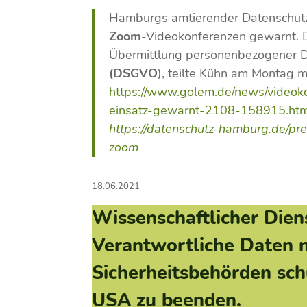
Hamburgs amtierender Datenschutzb
Zoom
-Videokonferenzen gewarnt.
Übermittlung personenbezogener 
(DSGVO
), teilte Kühn am Montag mi
https://www.golem.de/news/videok
einsatz-gewarnt-2108-158915.ht
https://datenschutz-hamburg.de/p
zoom
18.06.2021
Wissenschaftlicher Die
Verantwortliche Daten ni
Sicherheitsbehörden schü
USA zu beenden.